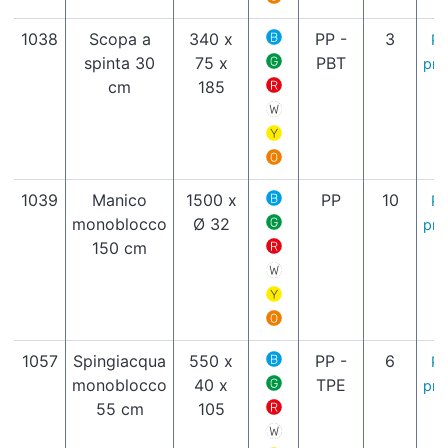
1038
Scopa a
340 x
PP -
3
Pa
spinta 30
75 x
PBT
pro
cm
185
1039
Manico
1500 x
PP
10
Pa
monoblocco
Ø 32
pro
150 cm
1057
Spingiacqua
550 x
PP -
6
Pa
monoblocco
40 x
TPE
pro
55 cm
105