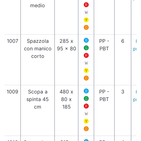
medio
1007
Spazzola
285 x
PP -
6
Pa
con manico
95 x 80
PBT
pro
corto
1009
Scopa a
480 x
PP -
3
Pa
spinta 45
80 x
PBT
pro
cm
185