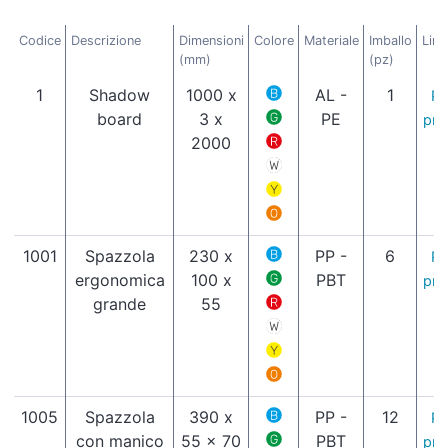
Codice
Descrizione
Dimensioni
Colore
Materiale
Imballo
Link
(mm)
(pz)
1
Shadow
1000 x
AL -
1
Pa
board
3 x
PE
pro
2000
1001
Spazzola
230 x
PP -
6
Pa
ergonomica
100 x
PBT
pro
grande
55
1005
Spazzola
390 x
PP -
12
Pa
con manico
55 x 70
PBT
pro