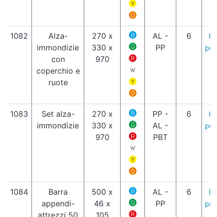
1082
Alza-
270 x
AL -
6
Pa
immondizie
330 x
PP
pro
con
970
coperchio e
ruote
1083
Set alza-
270 x
PP -
6
Pa
immondizie
330 x
AL -
pro
970
PBT
1084
Barra
500 x
AL -
6
Pa
appendi-
46 x
PP
pro
attrezzi 50
105