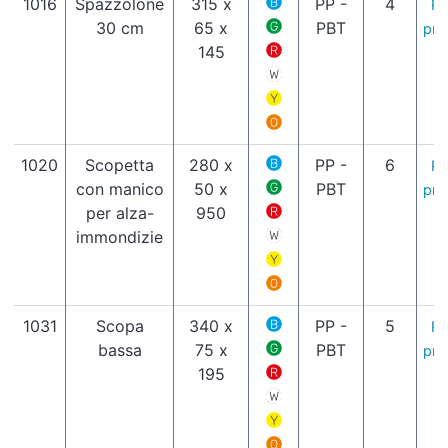
1016
Spazzolone
315 x
PP -
4
Pa
30 cm
65 x
PBT
pro
145
1020
Scopetta
280 x
PP -
6
Pa
con manico
50 x
PBT
pro
per alza-
950
immondizie
1031
Scopa
340 x
PP -
5
Pa
bassa
75 x
PBT
pro
195