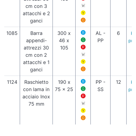
cm con 3
attacchi e 2
ganci
1085
Barra
300 x
AL -
6
Pa
appendi-
46 x
PP
pro
attrezzi 30
105
cm con 2
attacchi e 1
ganci
1124
Raschietto
190 x
PP -
12
Pa
con lama in
75 x 25
SS
pro
acciaio Inox
75 mm