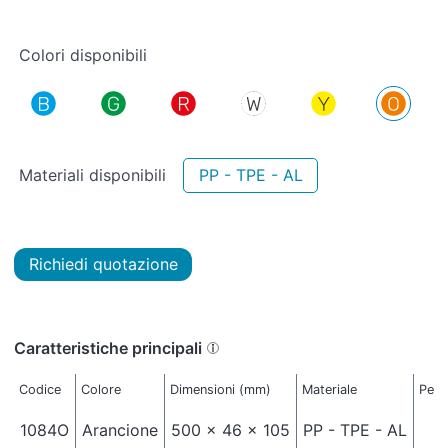
Colori disponibili
Materiali disponibili
PP - TPE - AL
Richiedi quotazione
Caratteristiche principali
Codice
Colore
Dimensioni (mm)
Materiale
Peso
1084O
Arancione
500 x 46 x 105
PP - TPE - AL