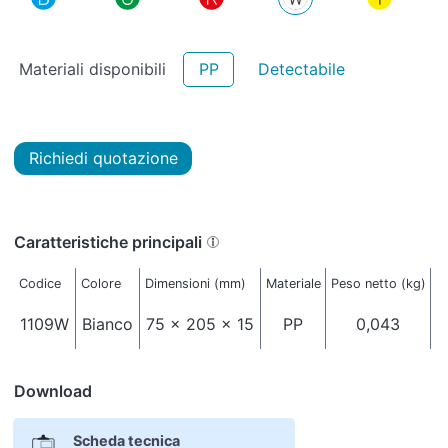
Materiali disponibili
PP
Detectabile
Richiedi quotazione
Caratteristiche principali
Codice
Colore
Dimensioni (mm)
Materiale
Peso netto (kg)
Im
1109W
Bianco
75 x 205 x 15
PP
0,043
Download
Scheda tecnica