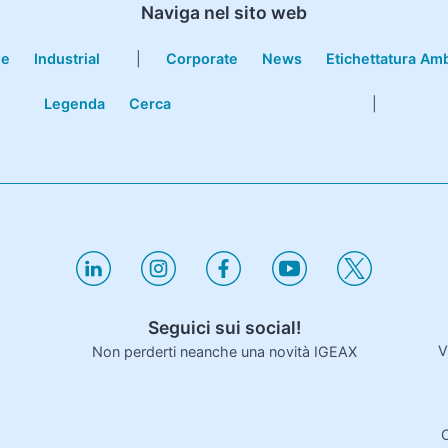
Naviga nel sito web
le
Industrial
|
Corporate
News
Etichettatura Am
Legenda
Cerca
|
Seguici sui social!
V
Non perderti neanche una novità IGEAX
C