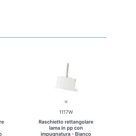
1117W
re
Raschietto rettangolare
lama in pp con
o
impugnatura - Bianco