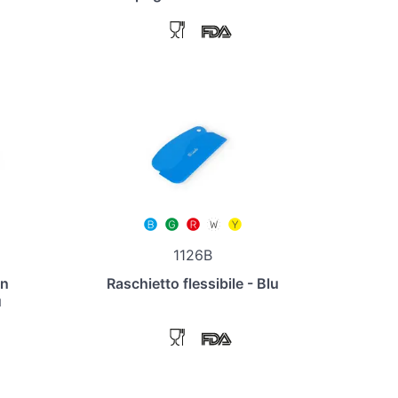
1126B
in
Raschietto flessibile - Blu
u