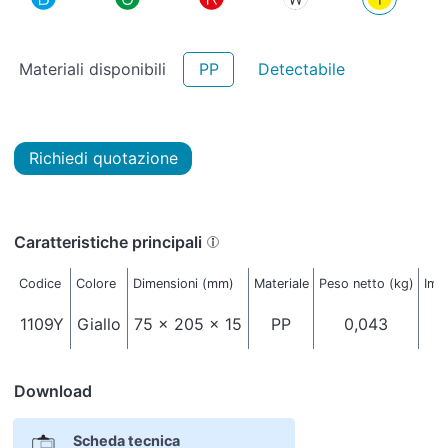
Materiali disponibili
PP
Detectabile
Richiedi quotazione
Caratteristiche principali
Codice
Colore
Dimensioni (mm)
Materiale
Peso netto (kg)
Imba
1109Y
Giallo
75 x 205 x 15
PP
0,043
Download
Scheda tecnica