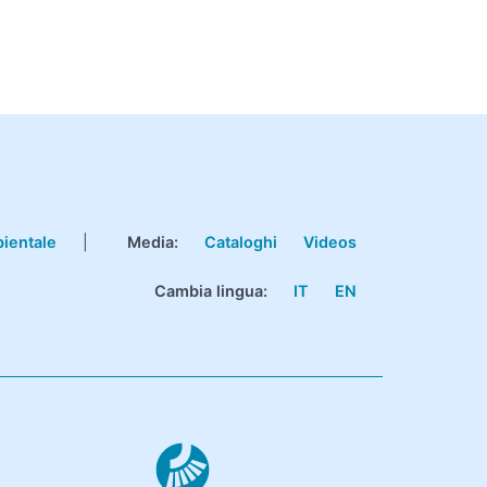
bientale
|
Media:
Cataloghi
Videos
Cambia lingua:
IT
EN