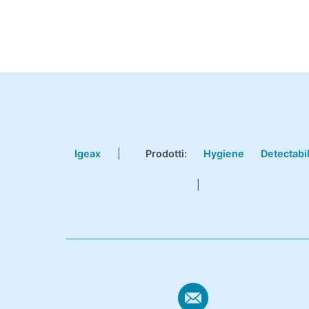
Igeax
|
Prodotti
:
Hygiene
Detectabi
|