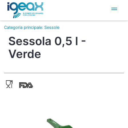
IT
EN
Categoria principale
:
Sessole
Sessola 0,5 l -
Verde