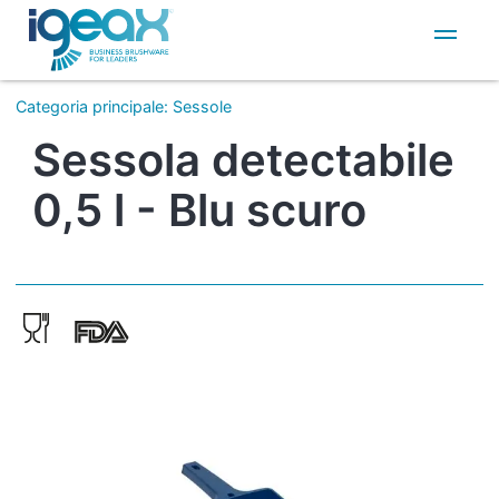
IT
EN
Categoria principale
:
Sessole
Sessola detectabile
0,5 l - Blu scuro