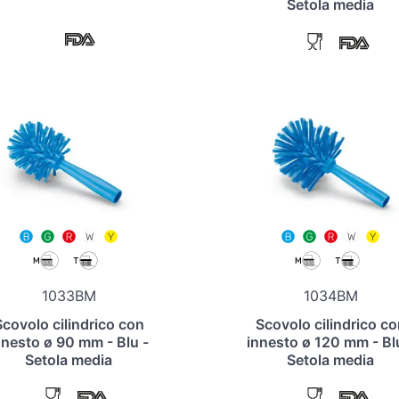
Setola media
1033BM
1034BM
Scovolo cilindrico con
Scovolo cilindrico co
nnesto ø 90 mm - Blu -
innesto ø 120 mm - Bl
Setola media
Setola media