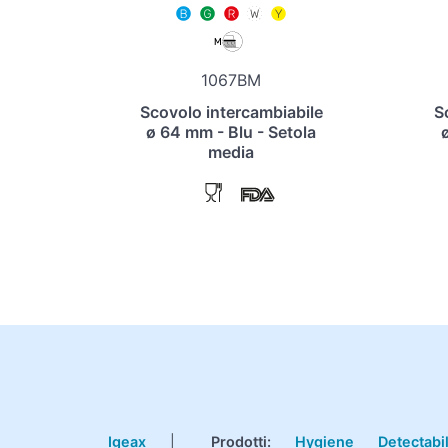
1067BM
Scovolo intercambiabile
S
ø 64 mm - Blu - Setola
media
Igeax
|
Prodotti
:
Hygiene
Detectabi