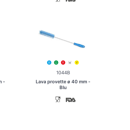
1044B
m -
Lava provette ø 40 mm -
Blu