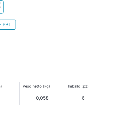
- PBT
m)
Peso netto (kg)
Imballo (pz)
0,058
6