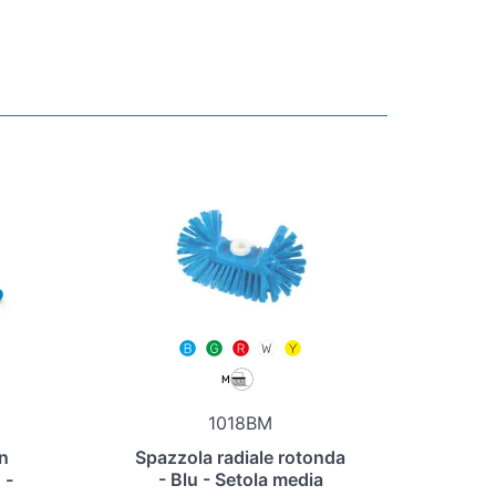
1018BM
n
Spazzola radiale rotonda
 -
- Blu - Setola media