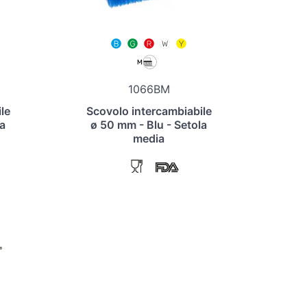
1066BM
le
Scovolo intercambiabile
a
ø 50 mm - Blu - Setola
media