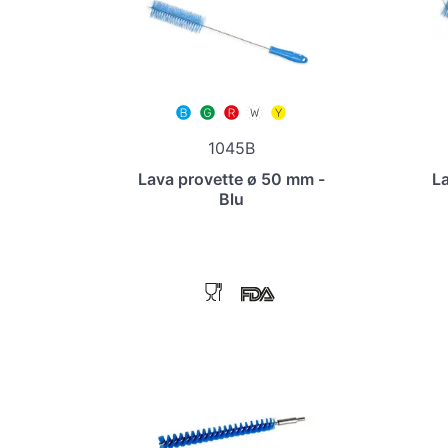
1045B
Lava provette ø 50 mm -
La
Blu