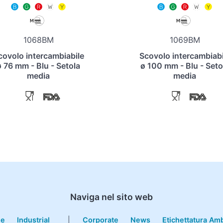
1068BM
1069BM
covolo intercambiabile
Scovolo intercambiabi
ø 76 mm - Blu - Setola
ø 100 mm - Blu - Seto
media
media
Naviga nel sito web
le
Industrial
|
Corporate
News
Etichettatura Am