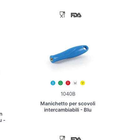
1040B
Manichetto per scovoli
intercambiabili - Blu
n
u -