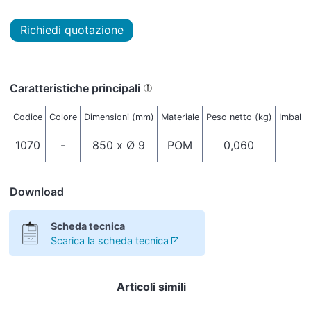
Richiedi quotazione
Caratteristiche principali
Codice
Colore
Dimensioni (mm)
Materiale
Peso netto (kg)
Imballo
1070
-
850 x Ø 9
POM
0,060
6
Download
Scheda tecnica
Scarica la scheda tecnica
Articoli simili