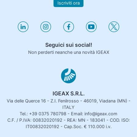
Iscriviti ora
Seguici sui social!
Non perderti neanche una novità IGEAX
IGEAX S.R.L.
Via delle Querce 16 - Z.I. Fenilrosso - 46019, Viadana (MN) -
ITALY
Tel.: +39 0375 780798 - Email: info@igeax.com
C.F. / P.IVA: 00832020192 - REA: MN - 183041 - COD. ISO:
IT00832020192 - Cap.Soc. € 110.000 i.v.