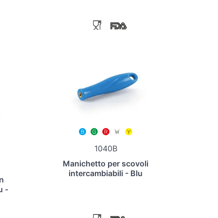
1040B
Manichetto per scovoli
intercambiabili - Blu
n
u -