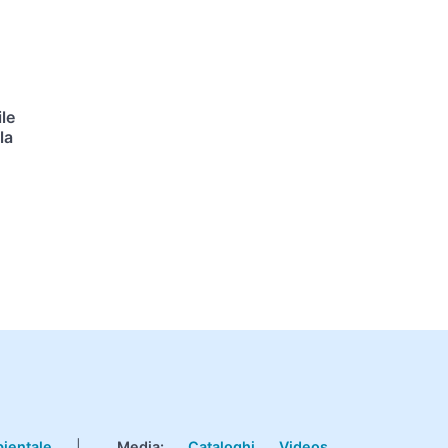
le
la
bientale
|
Media:
Cataloghi
Videos