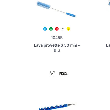
1045B
Lava provette ø 50 mm -
La
Blu