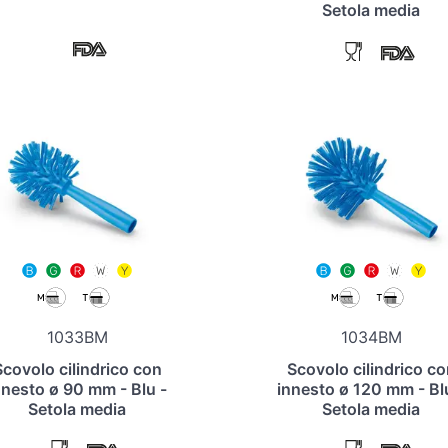
Setola media
1033BM
1034BM
Scovolo cilindrico con
Scovolo cilindrico co
nnesto ø 90 mm - Blu -
innesto ø 120 mm - Bl
Setola media
Setola media