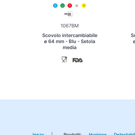
1067BM
Scovolo intercambiabile
S
ø 64 mm - Blu - Setola
media
Igeax
|
Prodotti
:
Hygiene
Detectabi