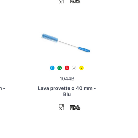
1044B
m -
Lava provette ø 40 mm -
Blu