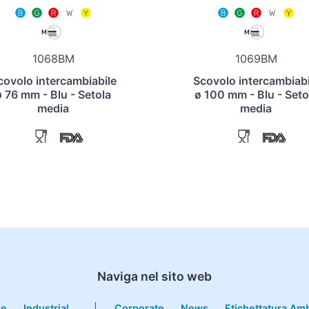
1068BM
1069BM
covolo intercambiabile
Scovolo intercambiabi
ø 76 mm - Blu - Setola
ø 100 mm - Blu - Seto
media
media
Naviga nel sito web
le
Industrial
|
Corporate
News
Etichettatura Am