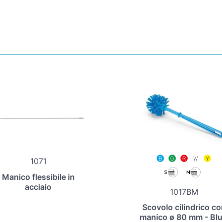
1071
Manico flessibile in
acciaio
1017BM
Scovolo cilindrico co
manico ø 80 mm - Blu