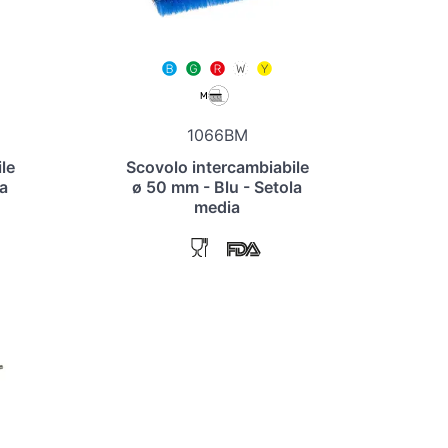
1066BM
le
Scovolo intercambiabile
a
ø 50 mm - Blu - Setola
media