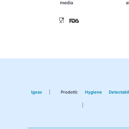
media
a
Igeax
|
Prodotti
:
Hygiene
Detectabi
|