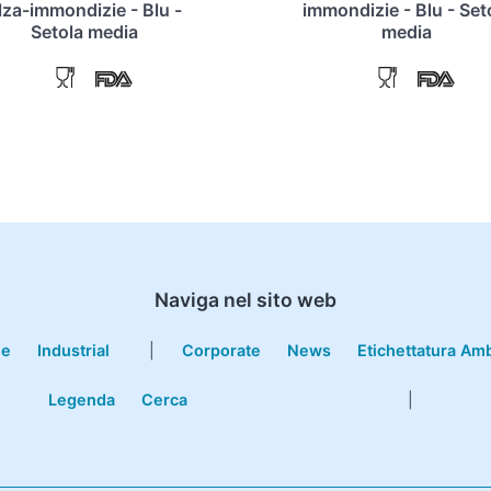
lza-immondizie - Blu -
immondizie - Blu - Set
Setola media
media
Naviga nel sito web
le
Industrial
|
Corporate
News
Etichettatura Am
Legenda
Cerca
|