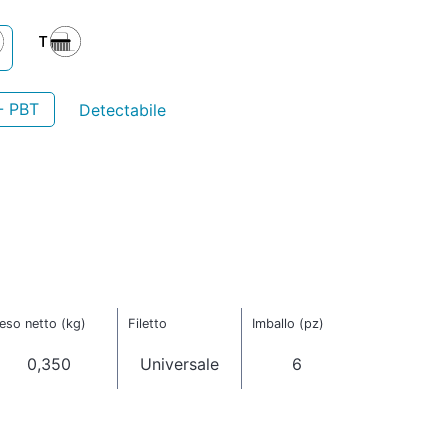
- PBT
Detectabile
eso netto (kg)
Filetto
Imballo (pz)
0,350
Universale
6