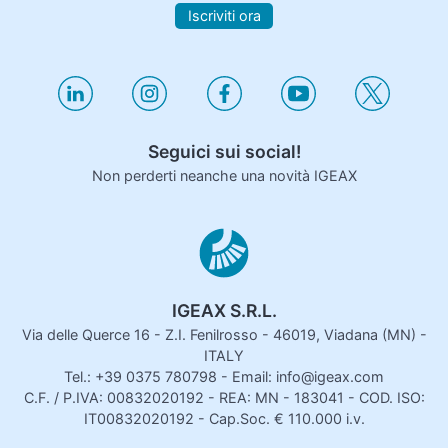
Iscriviti ora
Seguici sui social!
Non perderti neanche una novità IGEAX
IGEAX S.R.L.
Via delle Querce 16 - Z.I. Fenilrosso - 46019, Viadana (MN) -
ITALY
Tel.: +39 0375 780798 - Email: info@igeax.com
C.F. / P.IVA: 00832020192 - REA: MN - 183041 - COD. ISO:
IT00832020192 - Cap.Soc. € 110.000 i.v.