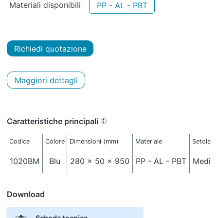
Materiali disponibili
PP - AL - PBT
Richiedi quotazione
Maggiori dettagli
Caratteristiche principali
Codice
Colore
Dimensioni (mm)
Materiale
Setola 
1020BM
Blu
280 x 50 x 950
PP - AL - PBT
Media 
Download
Scheda tecnica