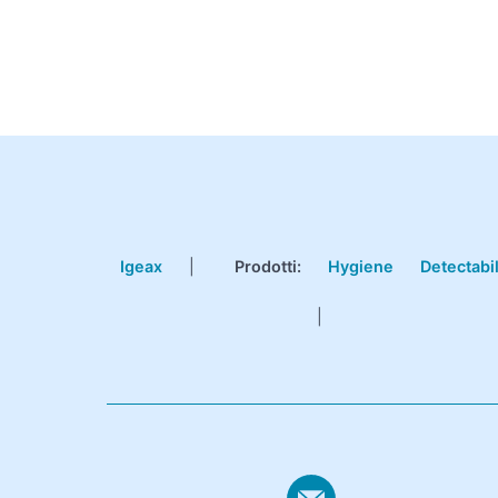
Igeax
|
Prodotti
:
Hygiene
Detectabi
|