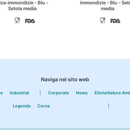
lza-immondizie - Blu -
immondizie - Blu - Set
Setola media
media
Naviga nel sito web
le
Industrial
|
Corporate
News
Etichettatura Am
Legenda
Cerca
|