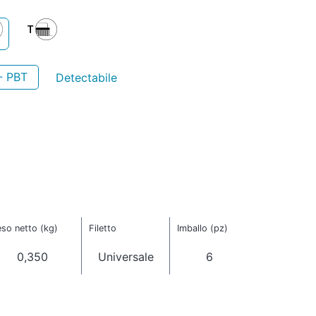
- PBT
Detectabile
so netto (kg)
Filetto
Imballo (pz)
0,350
Universale
6