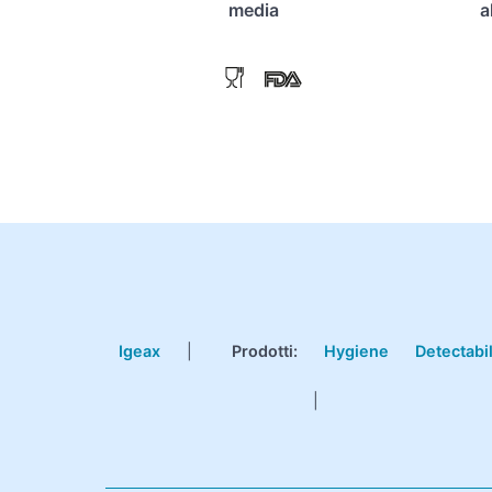
media
a
Igeax
|
Prodotti
:
Hygiene
Detectabi
|