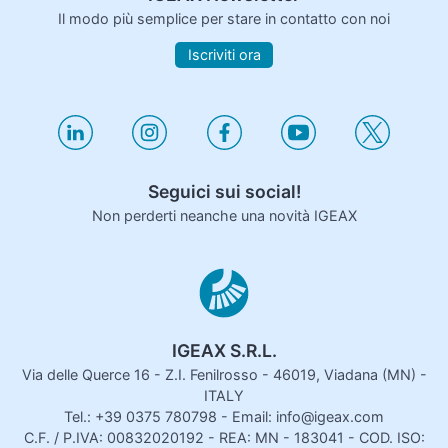
Il modo più semplice per stare in contatto con noi
Iscriviti ora
Seguici sui social!
Non perderti neanche una novità IGEAX
IGEAX S.R.L.
Via delle Querce 16 - Z.I. Fenilrosso - 46019, Viadana (MN) -
ITALY
Tel.: +39 0375 780798 - Email: info@igeax.com
C.F. / P.IVA: 00832020192 - REA: MN - 183041 - COD. ISO: