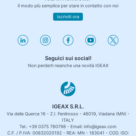
Il modo più semplice per stare in contatto con noi
Iscriviti ora
Seguici sui social!
Non perderti neanche una novità IGEAX
IGEAX S.R.L.
Via delle Querce 16 - Z.I. Fenilrosso - 46019, Viadana (MN) -
ITALY
Tel.: +39 0375 780798 - Email: info@igeax.com
C.F. / P.IVA: 00832020192 - REA: MN - 183041 - COD. ISO: