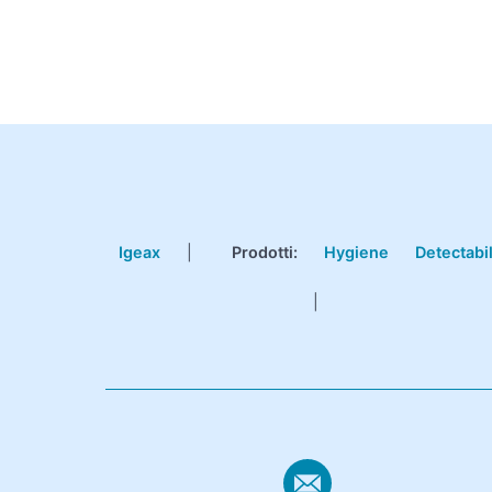
Igeax
|
Prodotti
:
Hygiene
Detectabi
|