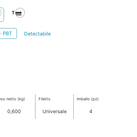
- PBT
Detectabile
so netto (kg)
Filetto
Imballo (pz)
0,600
Universale
4