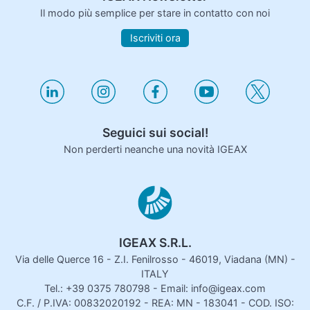
Il modo più semplice per stare in contatto con noi
Iscriviti ora
Seguici sui social!
Non perderti neanche una novità IGEAX
IGEAX S.R.L.
Via delle Querce 16 - Z.I. Fenilrosso - 46019, Viadana (MN) -
ITALY
Tel.: +39 0375 780798 - Email: info@igeax.com
C.F. / P.IVA: 00832020192 - REA: MN - 183041 - COD. ISO: