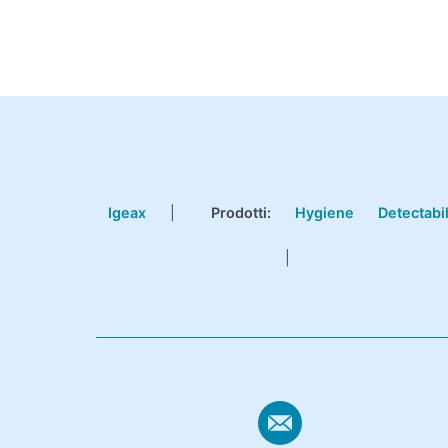
Igeax
|
Prodotti
:
Hygiene
Detectabi
|