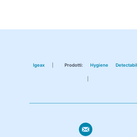
Igeax
|
Prodotti
:
Hygiene
Detectabi
|