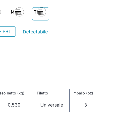
- PBT
Detectabile
eso netto (kg)
Filetto
Imballo (pz)
0,530
Universale
3