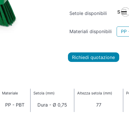
Setole disponibili
Materiali disponibili
PP 
Richiedi quotazione
Materiale
Setola (mm)
Altezza setola (mm)
P
PP - PBT
Dura - Ø 0,75
77