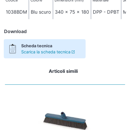
Codice
Colore
Dimensioni (mm)
Materiale
Set
1038BDM
Blu scuro
340 x 75 x 180
DPP - DPBT
Me
Download
Scheda tecnica
Scarica la scheda tecnica
Articoli simili