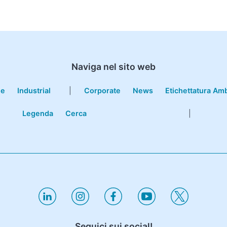
Naviga nel sito web
le
Industrial
|
Corporate
News
Etichettatura Am
Legenda
Cerca
|
Seguici sui social!