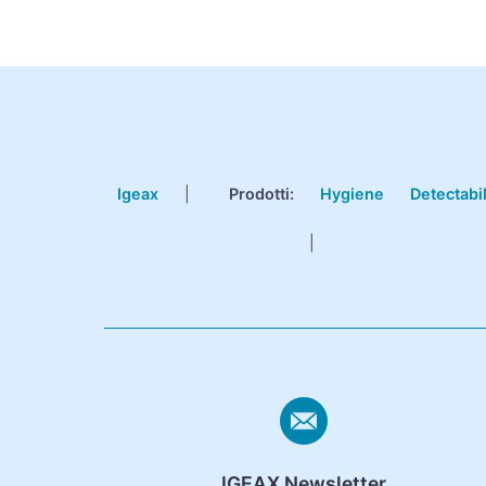
Igeax
|
Prodotti
:
Hygiene
Detectabi
|
IGEAX Newsletter