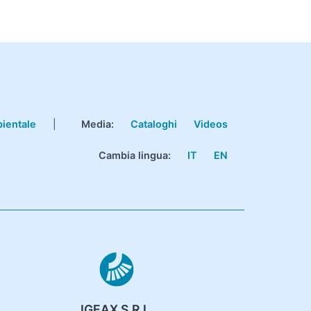
bientale
|
Media:
Cataloghi
Videos
Cambia lingua:
IT
EN
IGEAX S.R.L.