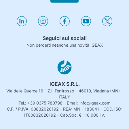
Seguici sui social!
Non perderti neanche una novità IGEAX
IGEAX S.R.L.
Via delle Querce 16 - Z.I. Fenilrosso - 46019, Viadana (MN) -
ITALY
Tel.: +39 0375 780798 - Email: info@igeax.com
C.F. / P.IVA: 00832020192 - REA: MN - 183041 - COD. ISO:
IT00832020192 - Cap.Soc. € 110.000 i.v.