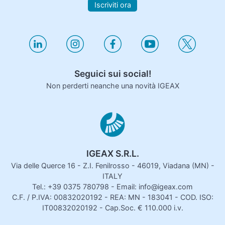
Iscriviti ora
Seguici sui social!
Non perderti neanche una novità IGEAX
IGEAX S.R.L.
Via delle Querce 16 - Z.I. Fenilrosso - 46019, Viadana (MN) -
ITALY
Tel.: +39 0375 780798 - Email: info@igeax.com
C.F. / P.IVA: 00832020192 - REA: MN - 183041 - COD. ISO:
IT00832020192 - Cap.Soc. € 110.000 i.v.