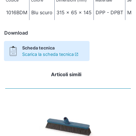
Codice
Colore
Dimensioni (mm)
Materiale
Seto
1016BDM
Blu scuro
315 x 65 x 145
DPP - DPBT
Med
Download
Scheda tecnica
Scarica la scheda tecnica
Articoli simili