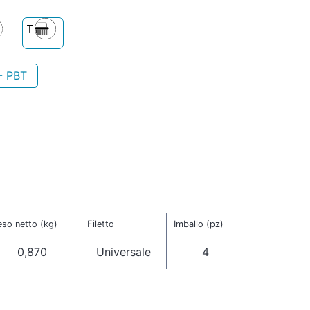
- PBT
eso netto (kg)
Filetto
Imballo (pz)
0,870
Universale
4