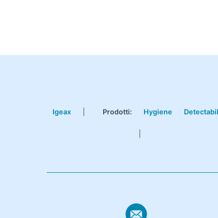
Igeax
|
Prodotti
:
Hygiene
Detectabi
|