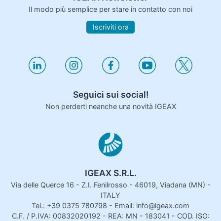
Il modo più semplice per stare in contatto con noi
Iscriviti ora
Seguici sui social!
Non perderti neanche una novità IGEAX
IGEAX S.R.L.
Via delle Querce 16 - Z.I. Fenilrosso - 46019, Viadana (MN) -
ITALY
Tel.: +39 0375 780798 - Email: info@igeax.com
C.F. / P.IVA: 00832020192 - REA: MN - 183041 - COD. ISO: