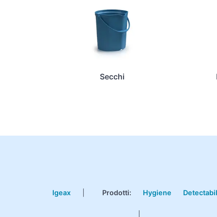
Secchi
Igeax
|
Prodotti
:
Hygiene
Detectabi
|