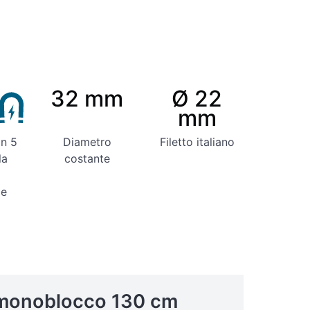
32 mm
Ø 22
mm
in 5
Diametro
Filetto italiano
la
costante
le
monoblocco 130 cm