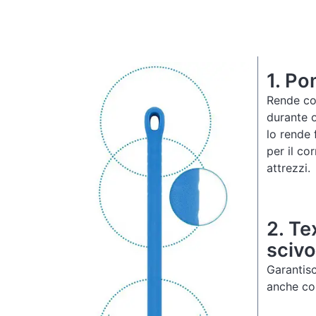
1.
Po
Rende co
durante o
lo rende
per il co
attrezzi.
2.
Te
sciv
Garantis
anche con