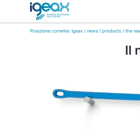
Posizione corrente
:
igeax
/
news
/
products
/
the ne
Il