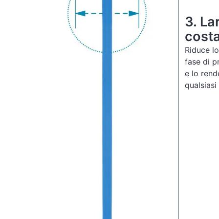
3.
La
cost
Riduce lo
fase di p
e lo rend
qualsiasi