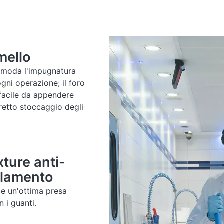
mello
moda l'impugnatura
gni operazione; il foro
 facile da appendere
rretto stoccaggio degli
xture anti-
olamento
ce un'ottima presa
 i guanti.