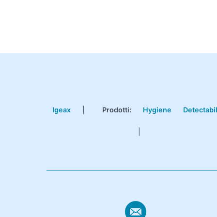
Igeax
|
Prodotti
:
Hygiene
Detectabi
|