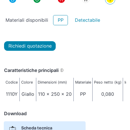
Materiali disponibili
PP
Detectabile
Richiedi quotazione
Caratteristiche principali
Codice
Colore
Dimensioni (mm)
Materiale
Peso netto (kg)
Imb
1110Y
Giallo
110 x 250 x 20
PP
0,080
Download
Scheda tecnica