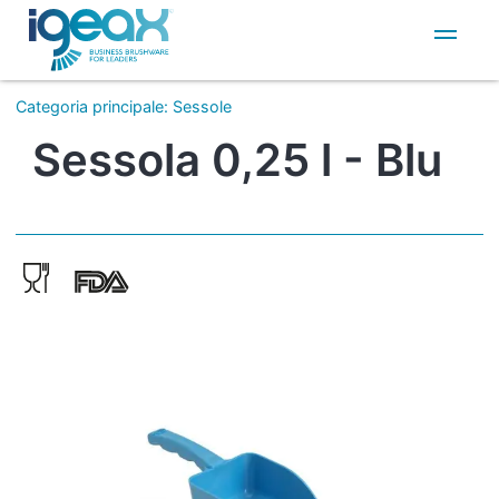
IT
EN
Categoria principale
:
Sessole
Sessola 0,25 l - Blu