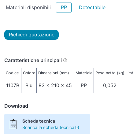
Materiali disponibili
PP
Detectabile
Richiedi quotazione
Caratteristiche principali
Codice
Colore
Dimensioni (mm)
Materiale
Peso netto (kg)
Imbal
1107B
Blu
83 x 210 x 45
PP
0,052
Download
Scheda tecnica
Scarica la scheda tecnica