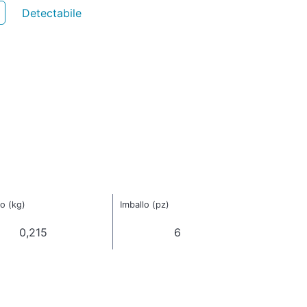
Detectabile
o (kg)
Imballo (pz)
0,215
6