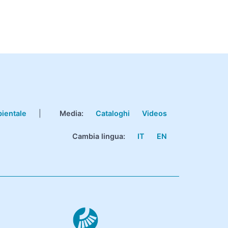
bientale
|
Media:
Cataloghi
Videos
Cambia lingua:
IT
EN