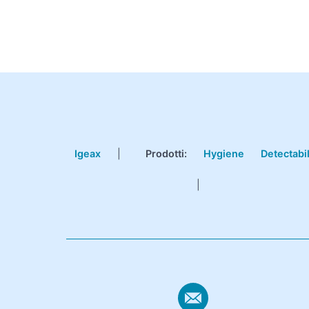
Igeax
|
Prodotti
:
Hygiene
Detectabi
|