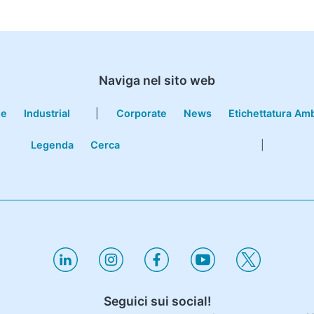
Naviga nel sito web
le
Industrial
|
Corporate
News
Etichettatura Am
Legenda
Cerca
|
Seguici sui social!