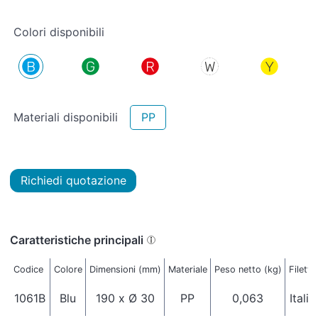
Colori disponibili
Materiali disponibili
PP
Richiedi quotazione
Caratteristiche principali
Codice
Colore
Dimensioni (mm)
Materiale
Peso netto (kg)
Filetto
1061B
Blu
190 x Ø 30
PP
0,063
Itali