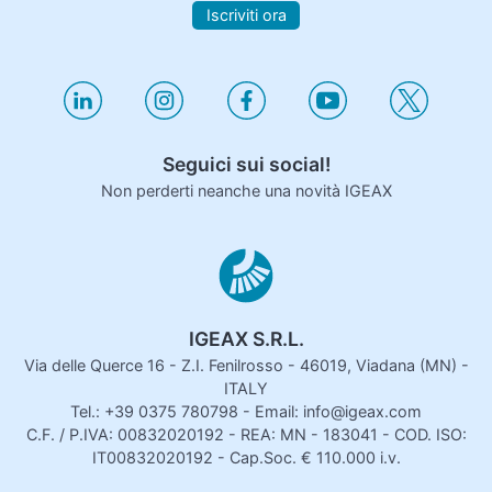
Iscriviti ora
Seguici sui social!
Non perderti neanche una novità IGEAX
IGEAX S.R.L.
Via delle Querce 16 - Z.I. Fenilrosso - 46019, Viadana (MN) -
ITALY
Tel.: +39 0375 780798 - Email: info@igeax.com
C.F. / P.IVA: 00832020192 - REA: MN - 183041 - COD. ISO:
IT00832020192 - Cap.Soc. € 110.000 i.v.