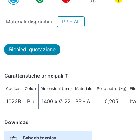
Materiali disponibili
PP - AL
Richiedi quotazione
Caratteristiche principali
Codice
Colore
Dimensioni (mm)
Materiale
Peso netto (kg)
Filet
1023B
Blu
1400 x Ø 22
PP - AL
0,205
Ital
Download
Scheda tecnica