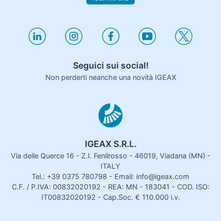
Seguici sui social!
Non perderti neanche una novità IGEAX
IGEAX S.R.L.
Via delle Querce 16 - Z.I. Fenilrosso - 46019, Viadana (MN) -
ITALY
Tel.: +39 0375 780798 - Email: info@igeax.com
C.F. / P.IVA: 00832020192 - REA: MN - 183041 - COD. ISO:
IT00832020192 - Cap.Soc. € 110.000 i.v.