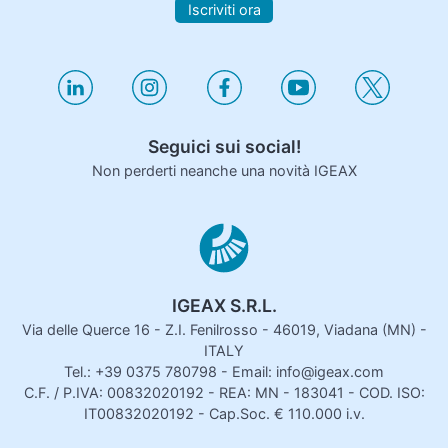
Iscriviti ora
Seguici sui social!
Non perderti neanche una novità IGEAX
IGEAX S.R.L.
Via delle Querce 16 - Z.I. Fenilrosso - 46019, Viadana (MN) -
ITALY
Tel.: +39 0375 780798 - Email: info@igeax.com
C.F. / P.IVA: 00832020192 - REA: MN - 183041 - COD. ISO:
IT00832020192 - Cap.Soc. € 110.000 i.v.