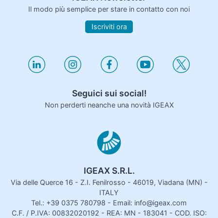
Il modo più semplice per stare in contatto con noi
Iscriviti ora
Seguici sui social!
Non perderti neanche una novità IGEAX
IGEAX S.R.L.
Via delle Querce 16 - Z.I. Fenilrosso - 46019, Viadana (MN) -
ITALY
Tel.: +39 0375 780798 - Email: info@igeax.com
C.F. / P.IVA: 00832020192 - REA: MN - 183041 - COD. ISO: