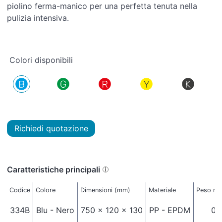
piolino ferma-manico per una perfetta tenuta nella
pulizia intensiva.
Colori disponibili
Richiedi quotazione
Caratteristiche principali
Codice
Colore
Dimensioni (mm)
Materiale
Peso net
334B
Blu - Nero
750 x 120 x 130
PP - EPDM
0,