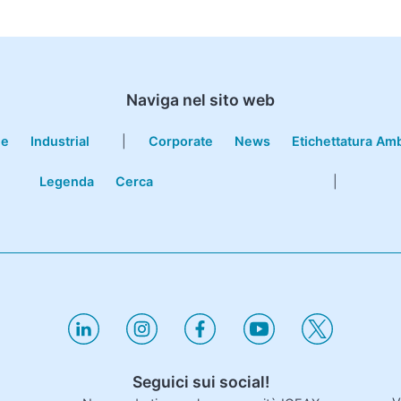
Naviga nel sito web
le
Industrial
|
Corporate
News
Etichettatura Am
Legenda
Cerca
|
Seguici sui social!