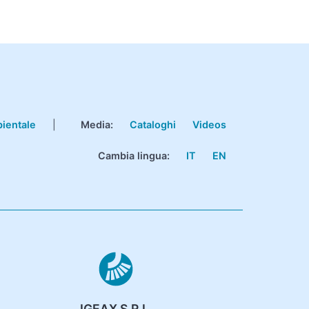
bientale
|
Media:
Cataloghi
Videos
Cambia lingua:
IT
EN
IGEAX S.R.L.