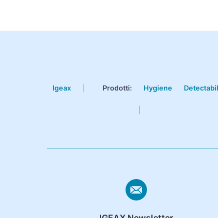
Igeax
|
Prodotti
:
Hygiene
Detectabi
|
IGEAX Newsletter