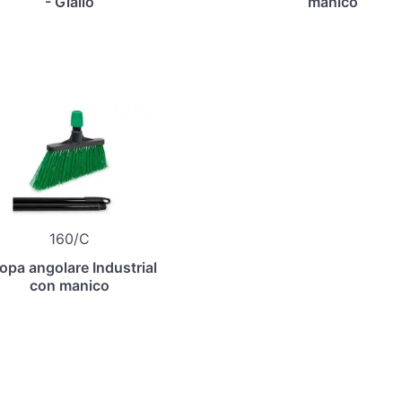
- Giallo
manico
160/C
opa angolare Industrial
con manico