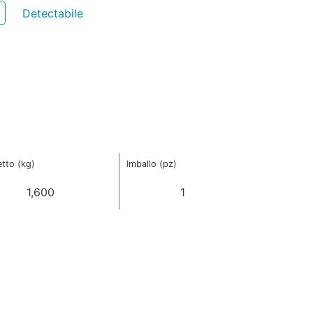
Detectabile
tto (kg)
Imballo (pz)
1,600
1