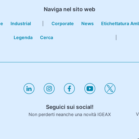
Naviga nel sito web
le
Industrial
|
Corporate
News
Etichettatura Am
Legenda
Cerca
|
Seguici sui social!
V
Non perderti neanche una novità IGEAX