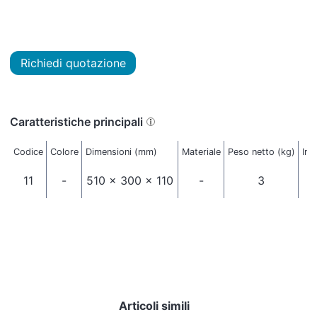
Richiedi quotazione
Caratteristiche principali
Codice
Colore
Dimensioni (mm)
Materiale
Peso netto (kg)
Imb
11
-
510 x 300 x 110
-
3
Articoli simili