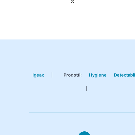
Igeax
|
Prodotti
:
Hygiene
Detectabi
|