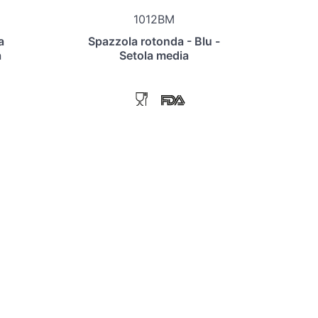
1012BM
a
Spazzola rotonda - Blu -
a
Setola media