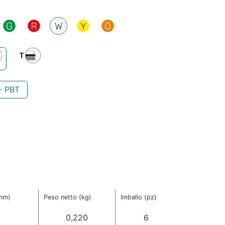
- PBT
(mm)
Peso netto (kg)
Imballo (pz)
0,220
6