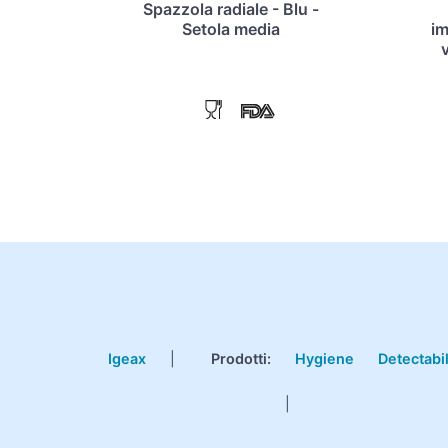
Spazzola radiale - Blu -
Setola media
i
v
Igeax
|
Prodotti
:
Hygiene
Detectabi
|