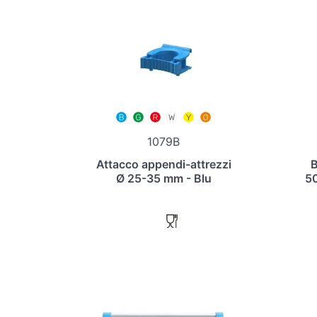
1079B
Attacco appendi-attrezzi
B
Ø 25-35 mm - Blu
50