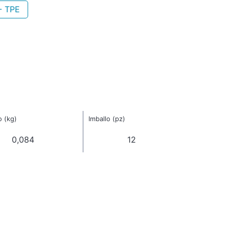
- TPE
o (kg)
Imballo (pz)
0,084
12