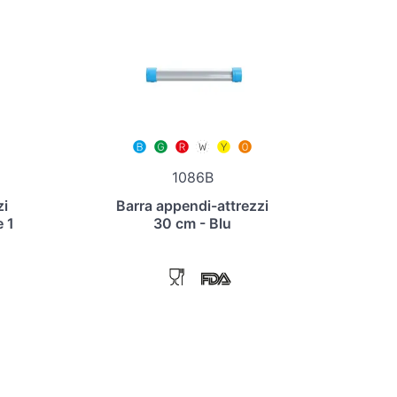
1086B
zi
Barra appendi-attrezzi
e 1
30 cm - Blu