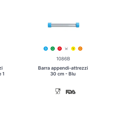
1086B
zi
Barra appendi-attrezzi
e 1
30 cm - Blu