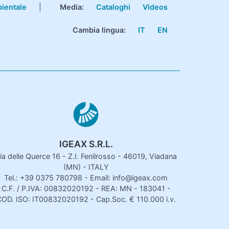
bientale
|
Media:
Cataloghi
Videos
Cambia lingua:
IT
EN
IGEAX S.R.L.
ia delle Querce 16 - Z.I. Fenilrosso - 46019, Viadana
(MN) - ITALY
Tel.: +39 0375 780798 - Email: info@igeax.com
C.F. / P.IVA: 00832020192 - REA: MN - 183041 -
OD. ISO: IT00832020192 - Cap.Soc. € 110.000 i.v.