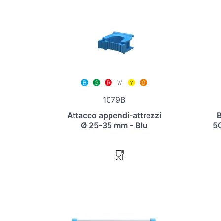
1079B
Attacco appendi-attrezzi
B
Ø 25-35 mm - Blu
50